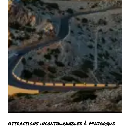
Attractions
Attractions incontournables à Majorque
incontournables