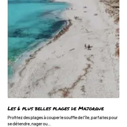
Les
Les 6 plus belles plages de Majorque
6
Profitez des plages à couper le souffle de l'île, parfaites pour
plus
se détendre, nager ou…