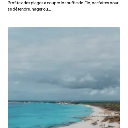
Profitez des plages à couper le souffle de l'île, parfaites pour
à
se détendre, nager ou…
Majorque
Les
6
plus
belles
plages
de
Majorque